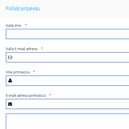
Pošalji prijatelju
Vaše ime
*
Vaša E-mail adresa
*
Ime primaoca
*
E-mail adresa primaoca
*