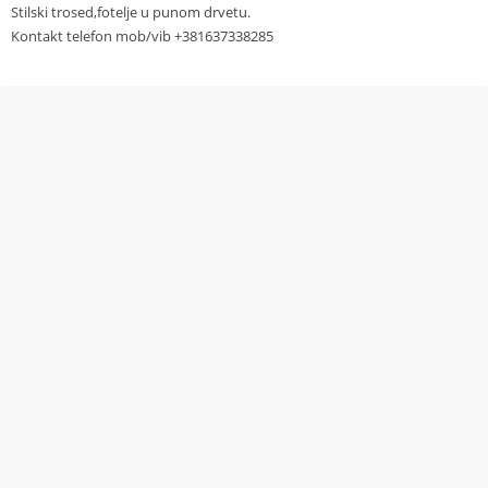
Stilski trosed,fotelje u punom drvetu.
Kontakt telefon mob/vib +381637338285