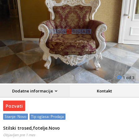
1
od
3
Dodatne informacije
Kontakt
Pozvati
Stanje:
Novo
Tip oglasa:
Prodaja
Stilski trosed,fotelje.Novo
Objavljen pre 1 mes