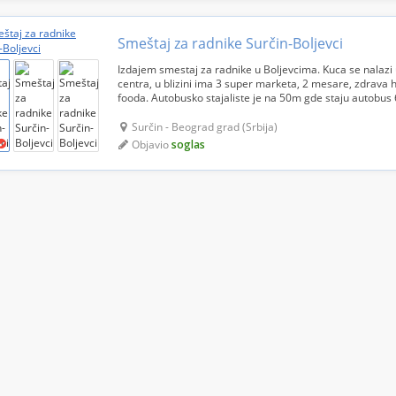
Smeštaj za radnike Surčin-Boljevci
Izdajem smestaj za radnike u Boljevcima. Kuca se nalazi 
centra, u blizini ima 3 super marketa, 2 mesare, zdrava 
fooda. Autobusko stajaliste je na 50m gde staju autobus 
Beograda blok 45 i 860i koji ide do glavne autobuske...
Surčin - Beograd grad (Srbija)
Objavio
soglas