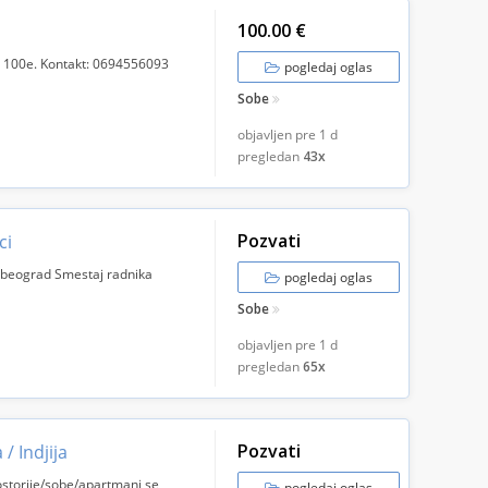
100.00 €
a 100e. Kontakt: 0694556093
pogledaj oglas
Sobe
objavljen pre
1 d
pregledan
43x
Pozvati
ci
a beograd Smestaj radnika
pogledaj oglas
Sobe
objavljen pre
1 d
pregledan
65x
Pozvati
/ Indjija
rostorije/sobe/apartmani se
pogledaj oglas