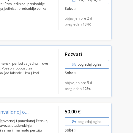
ce: Prva jedinica: predsoblje
a jedinica: predsoblje velika
Sobe
objavljen pre
2 d
pregledan
194x
Pozvati
enski period za jednu ili dve
pogledaj oglas
 ! Posebni popusti za
a (od Kikinde 1km ) kod
Sobe
..
objavljen pre
5 d
pregledan
129x
50.00 €
Besplatan smeštaj uz povremenu pomoć invalidnoj osobi
dgovornoj i pouzdanoj ženskoj
pogledaj oglas
aveza, studentkinja
ivi sama i ima malu penziju
Sobe