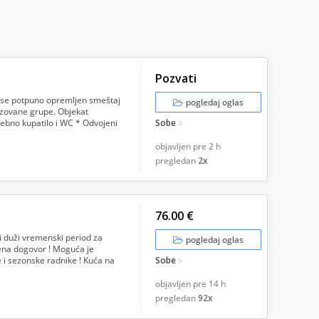
Pozvati
se potpuno opremljen smeštaj
pogledaj oglas
izovane grupe. Objekat
ebno kupatilo i WC * Odvojeni
Sobe
em t...
objavljen pre
2 h
pregledan
2x
76.00 €
 duži vremenski period za
pogledaj oglas
 Cena dogovor ! Moguća je
e i sezonske radnike ! Kuća na
Sobe
objavljen pre
14 h
pregledan
92x