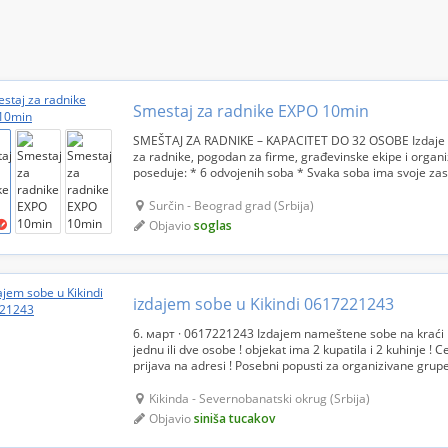
Smestaj za radnike EXPO 10min
SMEŠTAJ ZA RADNIKE – KAPACITET DO 32 OSOBE Izdaje 
za radnike, pogodan za firme, građevinske ekipe i organ
poseduje: * 6 odvojenih soba * Svaka soba ima svoje zas
objekat sa potpuno opremljenom kuhinjom * Grejanje put
Surčin - Beograd grad (Srbija)
Objavio
soglas
izdajem sobe u Kikindi 0617221243
6. март · 0617221243 Izdajem nameštene sobe na kraći i
jednu ili dve osobe ! objekat ima 2 kupatila i 2 kuhinje !
prijava na adresi ! Posebni popusti za organizivane grup
Vodicama (od Kikinde 3km ) kod idjoškog mosta, as...
Kikinda - Severnobanatski okrug (Srbija)
Objavio
siniša tucakov