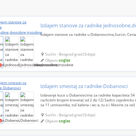
Izdajem stanove za radnike u Dobanovcima,Surcin. Cen
Surčin - Beograd grad (Srbija)
Objavio
soglas
Izdajem smestaj za radnike-Dobanovci
Izdavanje kuce u Dobanovcima za radnike kapaciteta 54 
razlicitim brojem kreveta( od 2 do 12) Sadrzi zajednicku
sa 11 umivaonika, tuš kabina i wc-a, tu si i Masine za veš
sa pokrivenom terasom pogodno za pusac...
Surčin - Beograd grad (Srbija)
Objavio
soglas