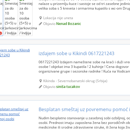
nalaze u prizemlju kuce i sastoje se od tri zasebne jedini
velika soba s 5 kreveta i ormarima kupatilo s wc-om Drug
soba s 5 kreveta i ormarima kupatilo s wc-o...
Lokacija nije uneta
Objavio
Nenad Bozanic
izdajem sobe u Kikindi 0617221243
0617221243 Izdajem nameštene sobe na kraći i duži vrem
osobe ! objekat ima 3 kupatila ! 2 kuhinje ! Cena dogovor
organizivane grupe i sezonske radnike ! Kuća na Vodicam
idjoškog mosta, asfaltni put ide do objekta. Kuća ima elek.
Kikinda - Severnobanatski okrug (Srbija)
Objavio
siniša tucakov
Nudim besplatno stanovanje u zasebnoj sobi ozbiljnoj, o
osobi. Prednost imaju: zaposlena žena bez porodičnih ob
medicinske ili srodne zdravstvene struke, ili žena koja ž