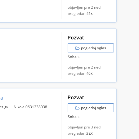
.
objavljen pre
2 ned
pregledan
41x
Pozvati
pogledaj oglas
Sobe
objavljen pre
2 ned
pregledan
40x
Pozvati
ma
t ,tv .... Nikola 0631238038
pogledaj oglas
Sobe
objavljen pre
3 ned
pregledan
32x