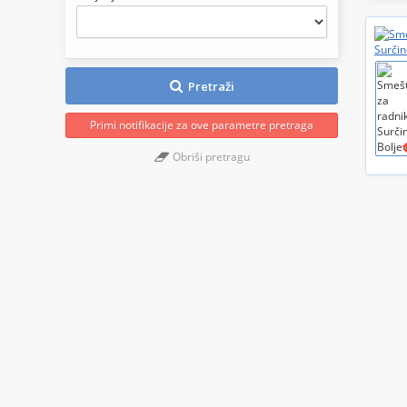
Pretraži
Primi notifikacije za ove parametre pretraga
Obriši pretragu