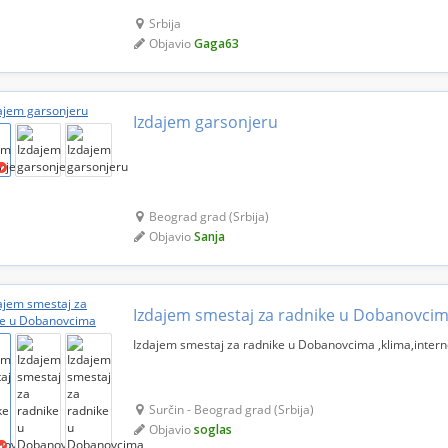
nedovoljnu za samostalne troškove života. Za uzvrat je ..
Srbija
Objavio
Gaga63
Izdajem garsonjeru
Beograd grad (Srbija)
Objavio
Sanja
Izdajem smestaj za radnike u Dobanovci
Izdajem smestaj za radnike u Dobanovcima ,klima,interne
Surčin - Beograd grad (Srbija)
Objavio
soglas