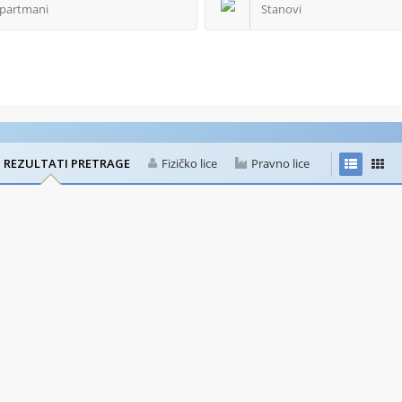
partmani
Stanovi
I REZULTATI PRETRAGE
Fizičko lice
Pravno lice