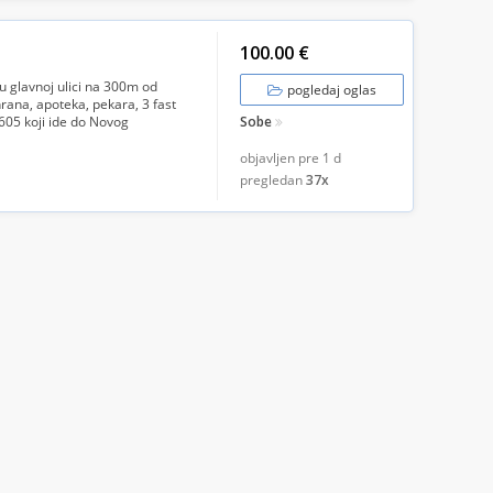
100.00 €
u glavnoj ulici na 300m od
pogledaj oglas
hrana, apoteka, pekara, 3 fast
605 koji ide do Novog
Sobe
objavljen pre
1 d
pregledan
37x