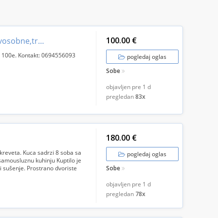
100.00 €
Izdajem stanove za radnike jednosobne,dvosobne,trosobne
a 100e. Kontakt: 0694556093
pogledaj oglas
Sobe
objavljen pre
1 d
pregledan
83x
180.00 €
kreveta. Kuca sadrzi 8 soba sa
pogledaj oglas
 samousluznu kuhinju Kuptilo je
 i sušenje. Prostrano dvoriste
Sobe
objavljen pre
1 d
pregledan
78x