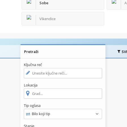
Sobe
A
Vikendice
Pretraži
SV
Ključna reč
Lokacija
Tip oglasa
Bilo koji tip
Stanje